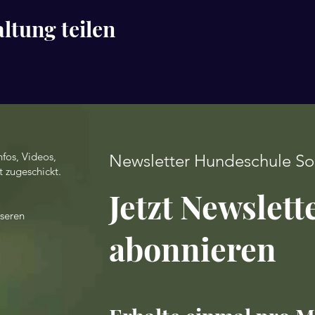
ltung teilen
fos, Videos,
Newsletter Hundeschule S
 zugeschickt.
Jetzt Newslett
nseren
abonnieren