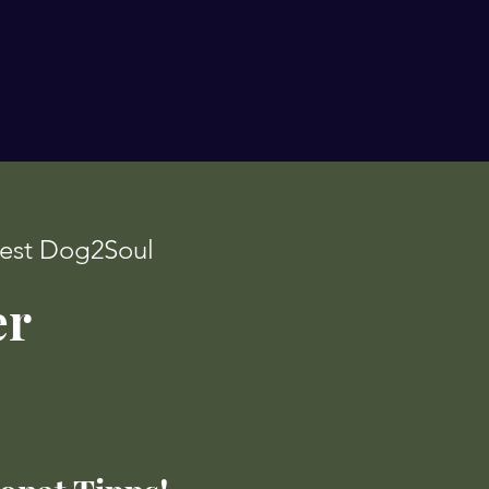
oest Dog2Soul
er