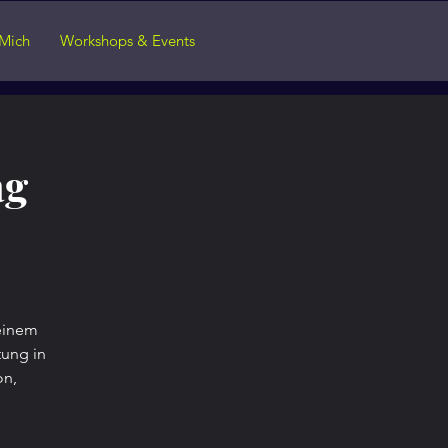
Mich
Workshops & Events
ag
deinem
tung in
on,