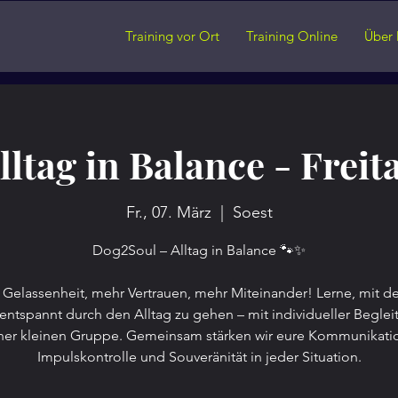
Training vor Ort
Training Online
Über 
lltag in Balance - Freit
Fr., 07. März
  |  
Soest
Dog2Soul – Alltag in Balance 🐾✨
Gelassenheit, mehr Vertrauen, mehr Miteinander! Lerne, mit 
ntspannt durch den Alltag zu gehen – mit individueller Beglei
ner kleinen Gruppe. Gemeinsam stärken wir eure Kommunikati
Impulskontrolle und Souveränität in jeder Situation.