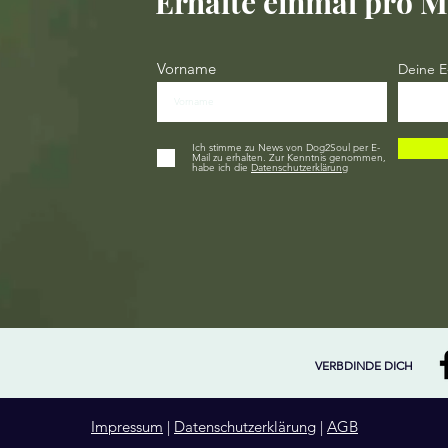
Erhalte einmal pro M
Vorname
Deine E
Ich stimme zu News von Dog2Soul per E-
Mail zu erhalten. Zur Kenntnis genommen,
habe ich die
Datenschutzerklärung
VERBDINDE DICH
Impressum
|
Datenschutzerklärung
|
AGB