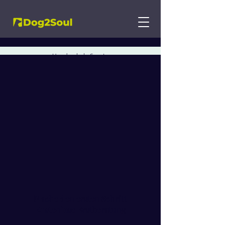
Hundeschule Soest -
Fallbeispiel -
Ständiges Bellen
Mache den ersten Schritt
Kostenlose Erstberatung